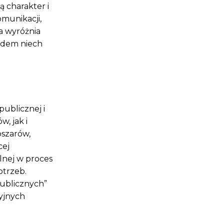
ą charakter i
omunikacji,
a wyróżnia
ładem niech
publicznej i
, jak i
bszarów,
cej
lnej w proces
otrzeb.
ublicznych”
cyjnych