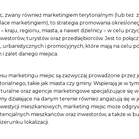
c, zwany również marketingiem terytorialnym (lub też z
place marketingiem), to strategia promowania określone
 kraju, regionu, miasta, a nawet dzielnicy – w celu przyc
westorów, turystów oraz przedsiębiorców. Jest to połącz
urbanistycznych i promocyjnych, które mają na celu p
 i zalet danego miejsca.
resu marketingu miejsc są zazwyczaj prowadzone przez j
rialnego, takie jak miasta czy gminy. Wspierają je w tym
lturalne oraz agencje marketingowe specjalizujące się w
irmy działające na danym terenie również angażują się w 
westycji mieszkaniowych, marketing miejsc może odgry
otencjalnych mieszkańców oraz inwestorów, a także w 
erunku lokalizacji.