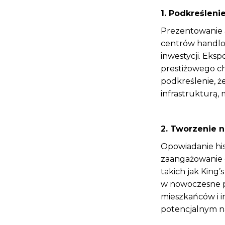
1. Podkreśleni
Prezentowanie a
centrów handlow
inwestycji. Eksp
prestiżowego ch
podkreślenie, że
infrastrukturą,
2. Tworzenie n
Opowiadanie his
zaangażowanie o
takich jak King
w nowoczesne p
mieszkańców i 
potencjalnym na