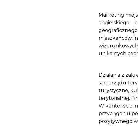
Marketing miejs
angielskiego – 
geograficznego –
mieszkańców, in
wizerunkowych, 
unikalnych cech
Działania z zak
samorządu teryto
turystyczne, ku
terytorialnej. F
W kontekście in
przyciąganiu p
pozytywnego wiz