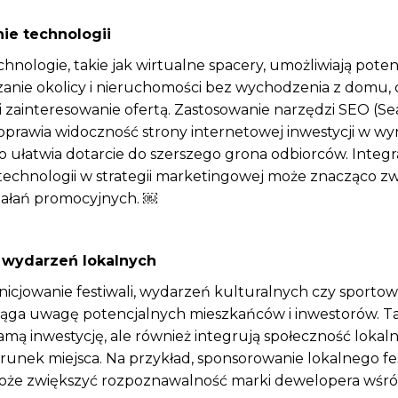
ie technologii
nologie, takie jak wirtualne spacery, umożliwiają pote
anie okolicy i nieruchomości bez wychodzenia z domu, 
 zainteresowanie ofertą. Zastosowanie narzędzi SEO (S
oprawia widoczność strony internetowej inwestycji w wy
o ułatwia dotarcie do szerszego grona odbiorców. Integr
echnologii w strategii marketingowej może znacząco zw
iałań promocyjnych. ￼
a wydarzeń lokalnych
inicjowanie festiwali, wydarzeń kulturalnych czy sporto
ciąga uwagę potencjalnych mieszkańców i inwestorów. Tak
amą inwestycję, ale również integrują społeczność lokaln
unek miejsca. Na przykład, sponsorowanie lokalnego fe
e zwiększyć rozpoznawalność marki dewelopera wśró