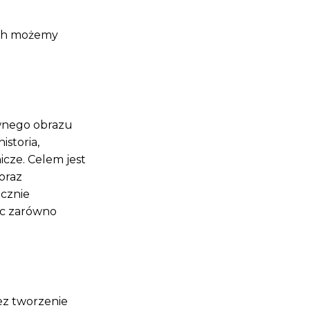
ych możemy
wnego obrazu
istoria,
cze. Celem jest
oraz
ecznie
ąc zarówno
ez tworzenie