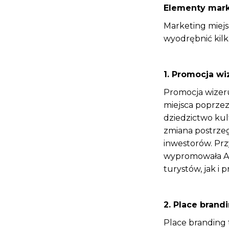
Elementy mark
Marketing miej
wyodrębnić kilk
1. Promocja w
Promocja wizer
miejsca poprzez
dziedzictwo kul
zmiana postrze
inwestorów. Pr
wypromowała Am
turystów, jak i 
2. Place brand
Place branding 