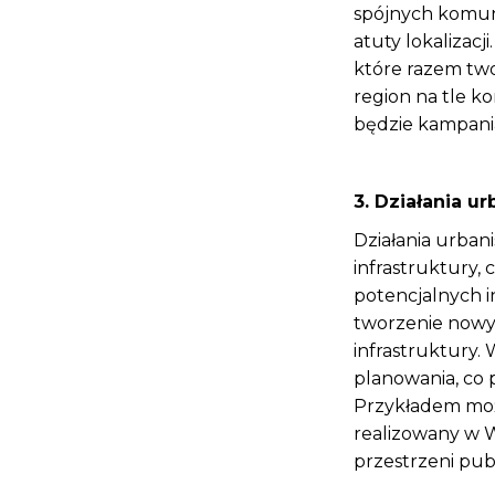
spójnych komuni
atuty lokalizacj
które razem two
region na tle k
będzie kampani
3. Działania u
Działania urbani
infrastruktury, 
potencjalnych i
tworzenie nowyc
infrastruktury.
planowania, co 
Przykładem moż
realizowany w W
przestrzeni pub