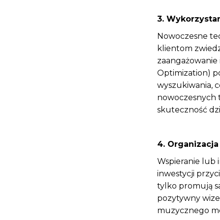
3. Wykorzystan
Nowoczesne tech
klientom zwiedz
zaangażowanie i
Optimization) p
wyszukiwania, c
nowoczesnych t
skuteczność dz
4. Organizacj
Wspieranie lub 
inwestycji przy
tylko promują s
pozytywny wizer
muzycznego moż