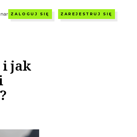
nar
ZALOGUJ SIĘ
ZAREJESTRUJ SIĘ
i jak
i
?