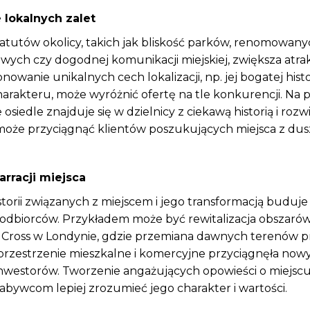
e lokalnych zalet
tutów okolicy, takich jak bliskość parków, renomowanyc
ych czy dogodnej komunikacji miejskiej, zwiększa atra
onowanie unikalnych cech lokalizacji, np. jej bogatej histo
arakteru, może wyróżnić ofertę na tle konkurencji. Na p
 osiedle znajduje się w dzielnicy z ciekawą historią i rozw
 może przyciągnąć klientów poszukujących miejsca z dus
arracji miejsca
torii związanych z miejscem i jego transformacją buduj
dbiorców. Przykładem może być rewitalizacja obszarów 
’s Cross w Londynie, gdzie przemiana dawnych terenów
rzestrzenie mieszkalne i komercyjne przyciągnęła now
inwestorów. Tworzenie angażujących opowieści o miejsc
bywcom lepiej zrozumieć jego charakter i wartości.