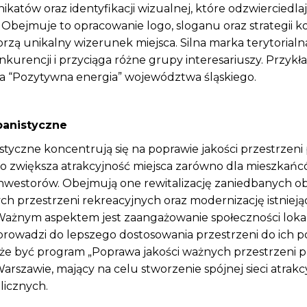
katów oraz identyfikacji wizualnej, które odzwierciedlaj
i. Obejmuje to opracowanie logo, sloganu oraz strategii k
rzą unikalny wizerunek miejsca. Silna marka terytorialn
onkurencji i przyciąga różne grupy interesariuszy. Przyk
a “Pozytywna energia” województwa śląskiego.
rbanistyczne
styczne koncentrują się na poprawie jakości przestrzeni 
co zwiększa atrakcyjność miejsca zarówno dla mieszkańców
nwestorów. Obejmują one rewitalizację zaniedbanych o
h przestrzeni rekreacyjnych oraz modernizację istnieją
 Ważnym aspektem jest zaangażowanie społeczności loka
prowadzi do lepszego dostosowania przestrzeni do ich p
e być program „Poprawa jakości ważnych przestrzeni p
arszawie, mający na celu stworzenie spójnej sieci atrak
licznych.