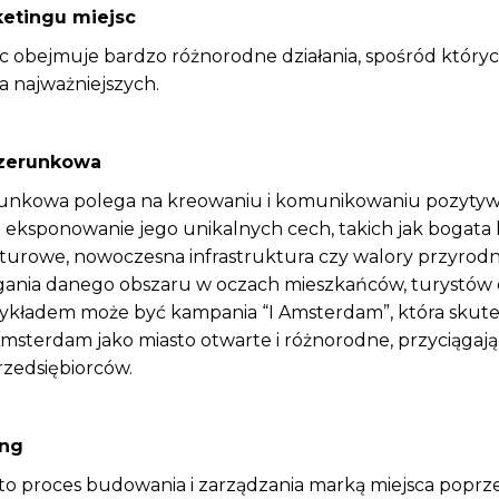
etingu miejsc
sc obejmuje bardzo różnorodne działania, spośród któr
a najważniejszych.
izerunkowa
unkowa polega na kreowaniu i komunikowaniu pozyty
 eksponowanie jego unikalnych cech, takich jak bogata h
turowe, nowoczesna infrastruktura czy walory przyrodni
gania danego obszaru w oczach mieszkańców, turystów 
zykładem może być kampania “I Amsterdam”, która skut
sterdam jako miasto otwarte i różnorodne, przyciągaj
przedsiębiorców.
ing
to proces budowania i zarządzania marką miejsca poprz