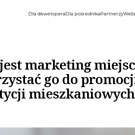
Dla dewelopera
Dla pośrednika
Partnerzy
Webi
est marketing miejsc 
zystać go do promocj
tycji mieszkaniowych