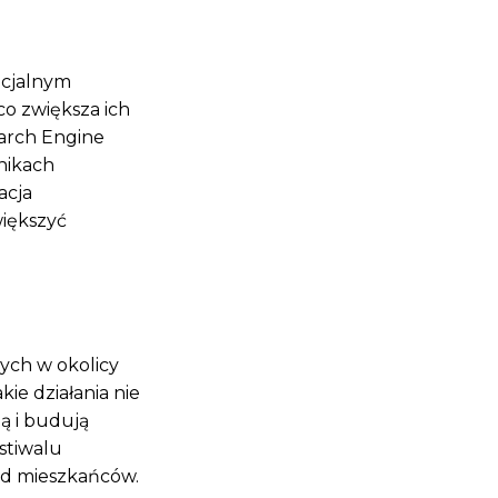
ncjalnym
co zwiększa ich
earch Engine
nikach
acja
iększyć
wych w okolicy
ie działania nie
ą i budują
stiwalu
d mieszkańców.