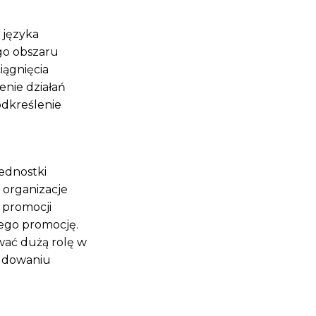
 języka
go obszaru
iągnięcia
enie działań
odkreślenie
ednostki
 organizacje
 promocji
jego promocję.
wać dużą rolę w
budowaniu