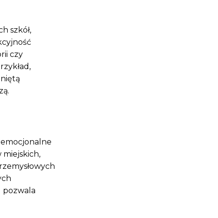
h szkół,
kcyjność
rii czy
rzykład,
iniętą
zą.
e emocjonalne
miejskich,
 przemysłowych
ych
u pozwala