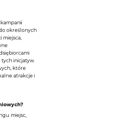
 kampanii
do określonych
 miejsca,
wne
dsiębiorcami
ych inicjatyw.
wych, które
lne atrakcje i
aniowych?
gu miejsc,