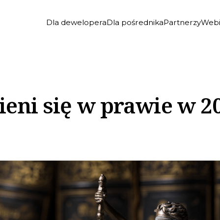
Dla dewelopera
Dla pośrednika
Partnerzy
Webi
eni się w prawie w 20