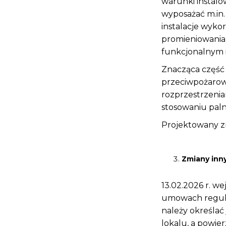
warunki instalo
wyposażać m.in.
instalacje wyko
promieniowania 
funkcjonalnym 
Znacząca część
przeciwpożarowe
rozprzestrzenia
stosowaniu paln
Projektowany zm
Zmiany inn
13.02.2026 r. w
umowach regulo
należy określać
lokalu, a powie