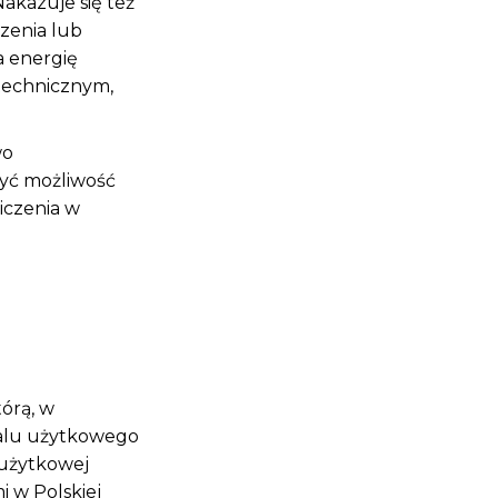
akazuje się też
zenia lub
a energię
 technicznym,
wo
zyć możliwość
iczenia w
tórą, w
kalu użytkowego
 użytkowej
i w Polskiej