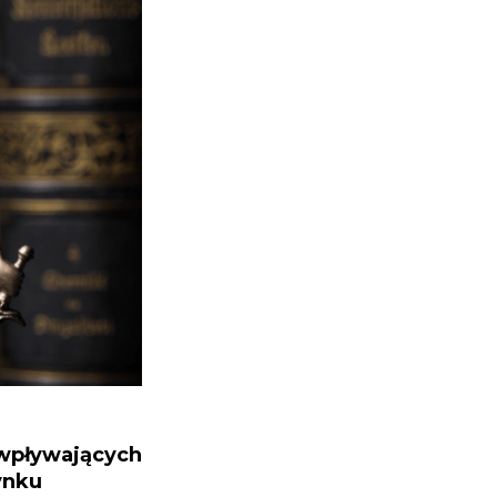
 wpływających
ynku