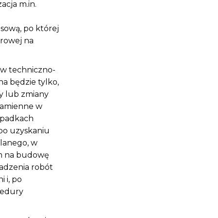
acja m.in.
h
sową, po której
erowej na
ów techniczno-
 będzie tylko,
y lub zmiany
zamienne w
ypadkach
po uzyskaniu
lanego, w
em na budowę
adzenia robót
 i, po
cedury