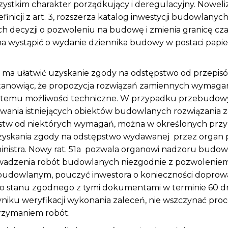
ystkim charakter porządkujący i deregulacyjny. Noweliz
finicji z art. 3, rozszerza katalog inwestycji budowlanyc
 decyzji o pozwoleniu na budowę i zmienia granicę cza
a wystąpić o wydanie dziennika budowy w postaci papi
9 ma ułatwić uzyskanie zgody na odstępstwo od przepis
anowiąc, że propozycja rozwiązań zamiennych wymagana
 ku temu możliwości techniczne. W przypadku przebudow
wania istniejących obiektów budowlanych rozwiązania 
pstw od niektórych wymagań, można w określonych prz
zyskania zgody na odstępstwo wydawanej przez organ 
inistra. Nowy rat. 51a pozwala organowi nadzoru budow
wadzenia robót budowlanych niezgodnie z pozwoleni
budowlanym, pouczyć inwestora o konieczności doprow
 stanu zgodnego z tymi dokumentami w terminie 60 dni
iku weryfikacji wykonania zaleceń, nie wszczynać pro
trzymaniem robót.