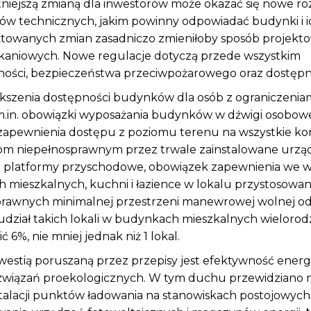
tniejszą zmianą dla inwestorów może okazać się nowe r
ów technicznych, jakim powinny odpowiadać budynki i i
ktowanych zmian zasadniczo zmieniłoby sposób projektowa
zkaniowych. Nowe regulacje dotyczą przede wszystkim
ości, bezpieczeństwa przeciwpożarowego oraz dostęp
ększenia dostępności budynków dla osób z ograniczeni
 m.in. obowiązki wyposażania budynków w dźwigi osobow
zapewnienia dostępu z poziomu terenu na wszystkie k
m niepełnosprawnym przez trwale zainstalowane urzą
. platformy przyschodowe, obowiązek zapewnienia we w
 mieszkalnych, kuchni i łazience w lokalu przystosow
prawnych minimalnej przestrzeni manewrowej wolnej od
. udział takich lokali w budynkach mieszkalnych wielorod
 6%, nie mniej jednak niż 1 lokal.
westią poruszaną przez przepisy jest efektywność energ
wiązań proekologicznych. W tym duchu przewidziano 
talacji punktów ładowania na stanowiskach postojowych