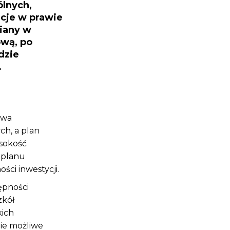
ólnych,
cje w prawie
iany w
ową, po
dzie
.
owa
ch, a plan
ysokość
 planu
ści inwestycji.
ępności
zkół
kich
ie możliwe