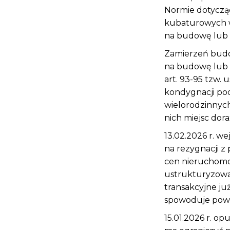
Normie dotycząc
kubaturowych w
na budowę lub 
Zamierzeń budow
na budowę lub z
art. 93-95 tzw.
kondygnacji po
wielorodzinnyc
nich miejsc dor
13.02.2026 r. w
na rezygnacji z
cen nieruchomo
ustrukturyzowan
transakcyjne ju
spowoduje pows
15.01.2026 r. op