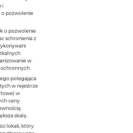
 i
 o pozwolenie
ek o pozwolenie
c schronienia z
 wykonywani
zkalnych
ganizowanie w
i ochronnych.
nego polegająca
tych w rejestrze
rtowe) w
cych ceny
pewnością
ksza skalę.
i lokali, który