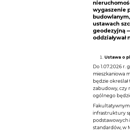
nieruchomośc
wygaszenie p
budowlanym, 
ustawach szc
geodezyjną —
oddziaływał 
Ustawa o p
Do 1.07.2026 r
mieszkaniowa mo
będzie określał
zabudowy, czy m
ogólnego będzie 
Fakultatywnym 
infrastruktury 
podstawowych i 
standardów, w 