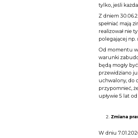
tylko, jeśli każ
Z dniem 30.06.2
spełniać mają z
realizował nie t
polegającej np.
Od momentu wej
warunki zabudowy
będą mogły być
przewidziano już
uchwalony, do d
przypomnieć, że
upływie 5 lat od
Zmiana pra
W dniu 7.01.202