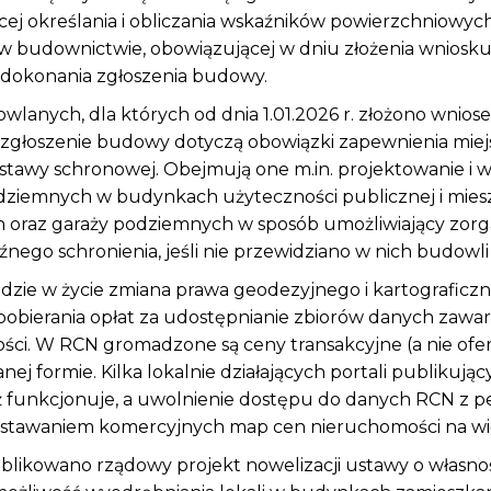
ej określania i obliczania wskaźników powierzchniowych
 budownictwie, obowiązującej w dniu złożenia wniosku
dokonania zgłoszenia budowy.
lanych, dla których od dnia 1.01.2026 r. złożono wnios
głoszenie budowy dotyczą obowiązki zapewnienia miejs
 ustawy schronowej. Obejmują one m.in. projektowanie i
dziemnych w budynkach użyteczności publicznej i mies
h oraz garaży podziemnych w sposób umożliwiający zor
aźnego schronienia, jeśli nie przewidziano w nich budowl
ejdzie w życie zmiana prawa geodezyjnego i kartograficz
 pobierania opłat za udostępnianie zbiorów danych zawar
ści. W RCN gromadzone są ceny transakcyjne (a nie ofe
ej formie. Kilka lokalnie działających portali publikują
ż funkcjonuje, a uwolnienie dostępu do danych RCN z 
tawaniem komercyjnych map cen nieruchomości na wię
ublikowano rządowy projekt nowelizacji ustawy o własnośc