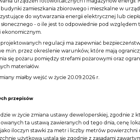
wania urządzeń fotowoltaicznych i magazynów energii. N
 budynki zamieszkania zbiorowego i mieszkalne w urząd
rzystujące do wytwarzania energii elektrycznej lub ciepł
słonecznego - o ile jest to odpowiednie pod względem
i ekonomicznym.
 projektowanych regulacji ma zapewniać bezpieczeńst
 m.in. przez określenie warunków, które mają ogranic
nia się pożaru pomiędzy strefami pożarowymi oraz ogran
ych materiałów.
iany miałby wejść w życie 20.09.2026 r.
ych przepisów
ejdzie w życie zmiana ustawy deweloperskiej, zgodnie z k
wanych ta ustawą zawieranych od tego dnia, cenę lo
 jako iloczyn stawki za metr i liczby metrów powierzchni
rzchnię użytkową ustala się zgodnie z zasadami zawartym