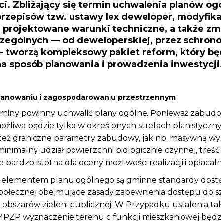
i. Zbliżający się termin uchwalenia planów og
rzepisów tzw. ustawy lex deweloper, modyfika
projektowane warunki techniczne, a także zm
zególnych — od deweloperskiej, przez schron
 tworzą kompleksowy pakiet reform, który bę
na sposób planowania i prowadzenia inwestycji
lanowaniu i zagospodarowaniu przestrzennym
. gminy powinny uchwalić plany ogólne. Ponieważ zabud
żliwa będzie tylko w określonych strefach planistyczny
 też graniczne parametry zabudowy, jak np. masywną w
inimalny udział powierzchni biologicznie czynnej, treść
bardzo istotna dla oceny możliwości realizacji i opłacalno
elementem planu ogólnego są gminne standardy dost
społecznej obejmujące zasady zapewnienia dostępu do s
obszarów zieleni publicznej. W Przypadku ustalenia ta
MPZP wyznaczenie terenu o funkcji mieszkaniowej będz