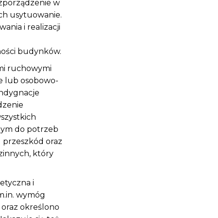
ozporządzenie w
ch usytuowanie.
nia i realizacji
ności budynków.
ami ruchowymi
e lub osobowo-
ondygnacje
dzenie
szystkich
anym do potrzeb
 przeszkód oraz
zinnych, który
etyczna i
m.in. wymóg
 oraz określono