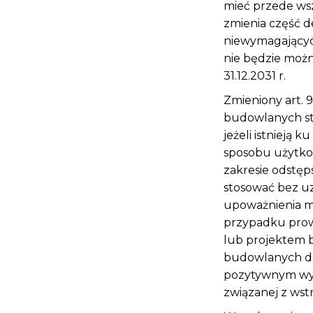
mieć przede wsz
zmienia część de
niewymagających
nie będzie możn
31.12.2031 r.
Zmieniony art. 
budowlanych st
jeżeli istnieją
sposobu użytko
zakresie odstę
stosować bez u
upoważnienia m
przypadku pro
lub projektem 
budowlanych do
pozytywnym wyn
związanej z ws