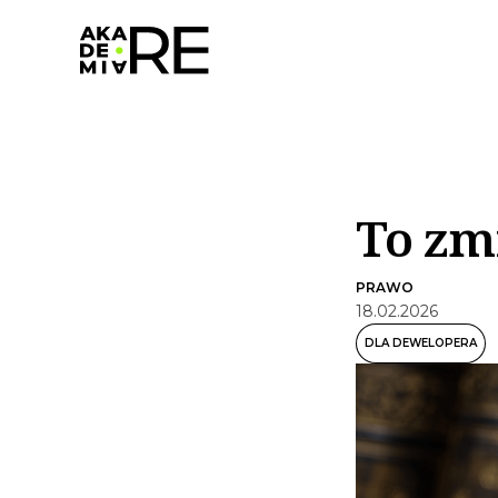
To zmi
PRAWO
18
.
02
.
2026
DLA DEWELOPERA