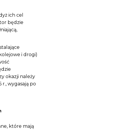
yż ich cel
tor będzie
niającą,
talające
olejowe i drogi)
wość
ędzie
y okazji należy
r., wygasają po
h
ane, które mają