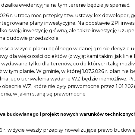
da działka ewidencyjna na tym terenie będzie je spełniać.
026 r. utracą moc przepisy tzw. ustawy lex deweloper, gd
integrowane plany inwestycyjne. Na podstawie ZPI inwes
ylko swoją inwestycję główną, ale także inwestycję uzupeł
 na budowie przedszkola.
ścia w życie planu ogólnego w danej gminie decyzje us
 dla większości obiektów (z wyjątkami takimi jak linie k
 wydawane tylko dla terenów, co do których taką możli
 w tym planie. W gminie, w której 1.07.2026 r. plan nie b
nia jego uchwalenia wydanie WZ będzie niemożliwe. Prz
 obecnie WZ, które nie były prawomocne przez 1.01.2026 
 dnia, w jakim staną się prawomocne.
wa budowlanego i projekt nowych warunków technicznyc
6 r. w życie weszły przepisy nowelizujące prawo budowl