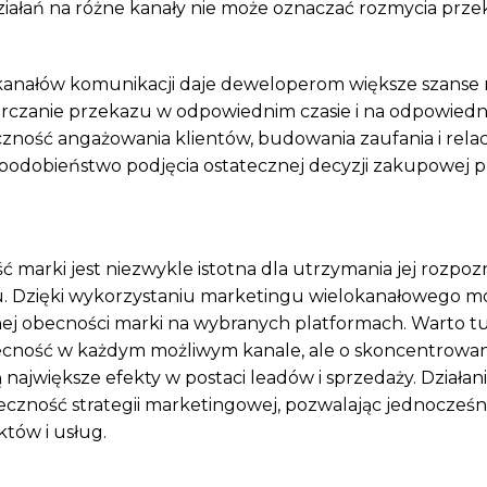
iałań na różne kanały nie może oznaczać rozmycia prze
anałów komunikacji daje deweloperom większe szanse
arczanie przekazu w odpowiednim czasie i na odpowiedn
zność angażowania klientów, budowania zaufania i relacj
odobieństwo podjęcia ostatecznej decyzji zakupowej p
ć marki jest niezwykle istotna dla utrzymania jej rozpoz
u. Dzięki wykorzystaniu marketingu wielokanałowego mo
ej obecności marki na wybranych platformach. Warto tu 
ecność w każdym możliwym kanale, ale o skoncentrowanie
największe efekty w postaci leadów i sprzedaży. Działani
eczność strategii marketingowej, pozwalając jednocześni
tów i usług.