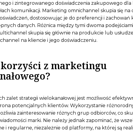
jnego i zintegrowanego doświadczenia zakupowego dla 
ałach komunikacji. Marketing omnichannel skupia się n
oświadczeń, dostosowując je do preferencji i zachowań k
ępnych danych. Różnica między tymi dwoma podejściami 
ltichannel skupia się głównie na produkcie lub usłudz
hannel na kliencie i jego doświadczeniu.
ą korzyści z marketingu
anałowego?
h zalet strategii wielokanałowej jest możliwość efektyw
grona potencjalnych klientów. Wykorzystanie różnorod
żliwia zainteresowanie różnych grup odbiorców, co sk
iadomości marki. Nie należy jednak zapominać, że wszelk
 i regularne, niezależnie od platformy, na której są rea