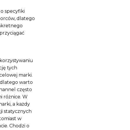
 specyfiki
iorców, dlatego
onkretnego
przyciągać
ykorzystywaniu
cję tych
celowej marki.
 dlatego warto
channel często
i różnice. W
arki, a każdy
ji statycznych
tomiast w
ie. Chodzi o