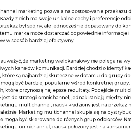
channel marketing pozwala na dostosowanie przekazu do
Każdy z nich ma swoje unikalne cechy i preferencje odb
 przekaz był spójny, ale jednocześnie dopasowany do k
 temu marka może dostarczać odpowiednie informacje i 
w w sposób bardziej efektywny.
zauważyć, że marketing wielokanałowy nie polega na w
iwych kanałów komunikacji. Bardziej chodzi o identyfika
, które są najbardziej skuteczne w dotarciu do grupy do
 mogą być bardziej popularne wśród konkretnej grupy,
ch, które przynoszą najlepsze rezultaty. Podejście multi
est do strategii omnichannel, jednak istnieją między nim
tingu multichannel, nacisk kładziony jest na przekaz m
zależnie. Marketing multichannel skupia się na dystrybuc
re mogą być skierowane do różnych grup odbiorców. Na
etingu omnichannel, nacisk położony jest na konsumenc