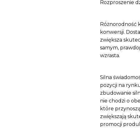
Rozproszenie dz
Różnorodność k
konwersji. Dost
zwiększa skutec
samym, prawdop
wzrasta.
Silna świadomoś
pozycji na rynk
zbudowanie siln
nie chodzi o ob
które przynoszą 
zwiększają skut
promocji produk