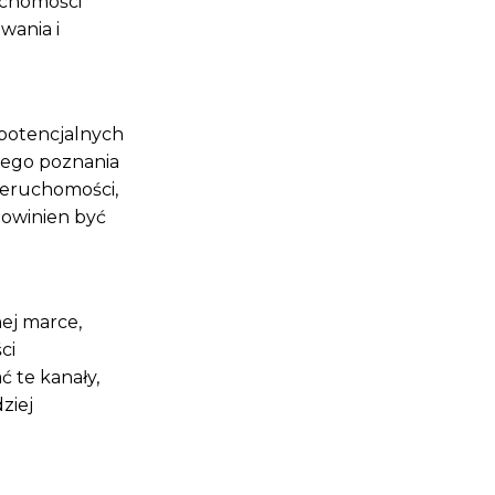
uchomości
wania i
 potencjalnych
nego poznania
ieruchomości,
owinien być
nej marce,
ci
 te kanały,
ziej