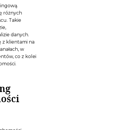
tingową.
ję różnych
cu. Takie
ie,
lizie danych.
 z klientami na
anałach, w
ntów, co z kolei
omości.
ing
ości