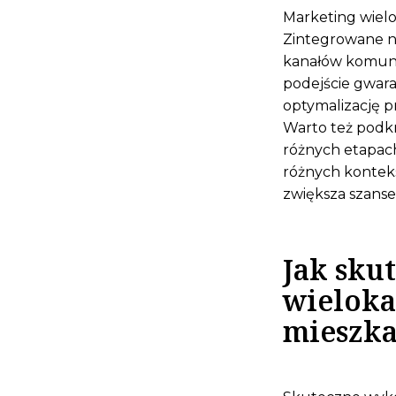
Marketing wielo
Zintegrowane na
kanałów komuni
podejście gwaran
optymalizację p
Warto też podkr
różnych etapach
różnych konteks
zwiększa szans
Jak sku
wieloka
mieszk