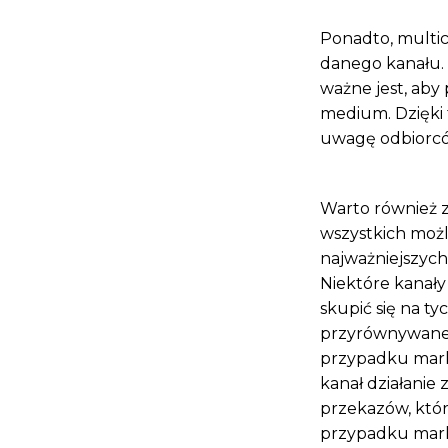
Ponadto, multi
danego kanału. 
ważne jest, aby
medium. Dzięki
uwagę odbiorcó
Warto również 
wszystkich możl
najważniejszych
Niektóre kanały
skupić się na ty
przyrównywane j
przypadku marke
kanał działanie 
przekazów, któ
przypadku mark