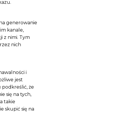
kazu.
 na generowanie
im kanale,
i z nimi. Tym
rzez nich
nawalności i
żliwe jest
podkreślić, że
 się na tych,
a takie
e skupić się na