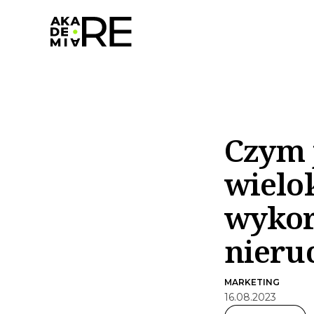
Czym 
wielo
wykor
nieru
MARKETING
16
.
08
.
2023