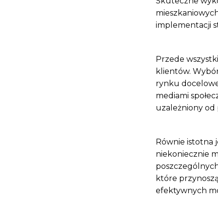
Skuteczne wyko
mieszkaniowych 
implementacji s
Przede wszystki
klientów. Wybó
rynku docelowe
mediami społec
uzależniony od 
Równie istotna 
niekoniecznie m
poszczególnych 
które przynoszą
efektywnych moż