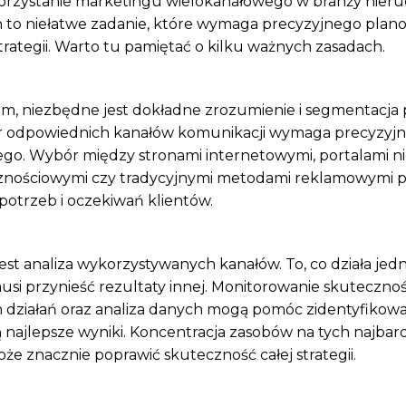
rzystanie marketingu wielokanałowego w branży nier
to niełatwe zadanie, które wymaga precyzyjnego plano
trategii. Warto tu pamiętać o kilku ważnych zasadach.
m, niezbędne jest dokładne zrozumienie i segmentacja
r odpowiednich kanałów komunikacji wymaga precyzyj
go. Wybór między stronami internetowymi, portalami n
znościowymi czy tradycyjnymi metodami reklamowymi p
potrzeb i oczekiwań klientów.
jest analiza wykorzystywanych kanałów. To, co działa jed
usi przynieść rezultaty innej. Monitorowanie skutecznoś
działań oraz analiza danych mogą pomóc zidentyfikować
 najlepsze wyniki. Koncentracja zasobów na tych najbard
e znacznie poprawić skuteczność całej strategii.