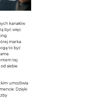
żnych kanałów
zą być więc
ting
tórej marka
ogą to być
klama
entem tej
od siebie.
tkim umożliwia
encie. Dzięki
czby