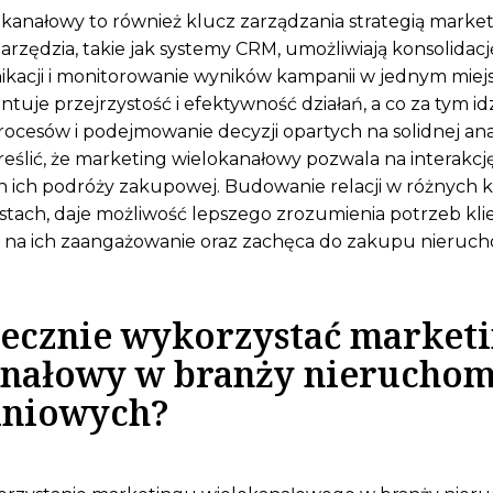
kanałowy to również klucz zarządzania strategią marke
rzędzia, takie jak systemy CRM, umożliwiają konsolidac
kacji i monitorowanie wyników kampanii w jednym miejs
tuje przejrzystość i efektywność działań, a co za tym idz
rocesów i podejmowanie decyzji opartych na solidnej ana
eślić, że marketing wielokanałowy pozwala na interakcję
 ich podróży zakupowej. Budowanie relacji w różnych k
tach, daje możliwość lepszego zrozumienia potrzeb klie
e na ich zaangażowanie oraz zachęca do zakupu nieruch
tecznie wykorzystać market
nałowy w branży nieruchom
aniowych?