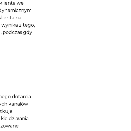
klienta we
a dynamicznym
lienta na
wynika z tego,
e, podczas gdy
nego dotarcia
nych kanałów
utkuje
ie działania
lizowane.