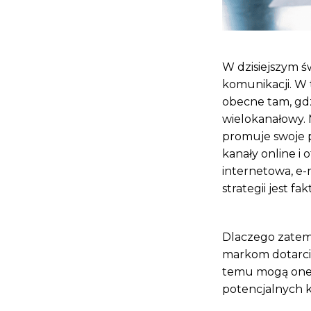
W dzisiejszym ś
komunikacji. W 
obecne tam, gdz
wielokanałowy. 
promuje swoje 
kanały online i 
internetowa, e-
strategii jest f
Dlaczego zatem
markom dotarci
temu mogą one z
potencjalnych k