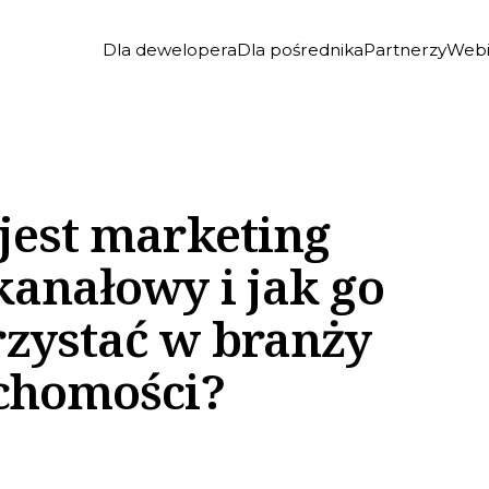
Dla dewelopera
Dla pośrednika
Partnerzy
Webi
jest marketing
kanałowy i jak go
zystać w branży
chomości?