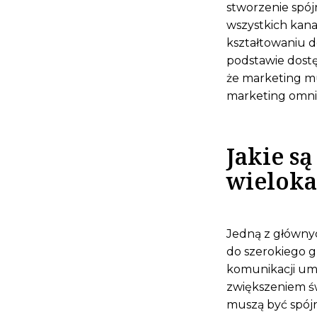
stworzenie spó
wszystkich kan
kształtowaniu d
podstawie dost
że marketing mu
marketing omnic
Jakie s
wielok
Jedną z głównyc
do szerokiego 
komunikacji umo
zwiększeniem św
muszą być spójne